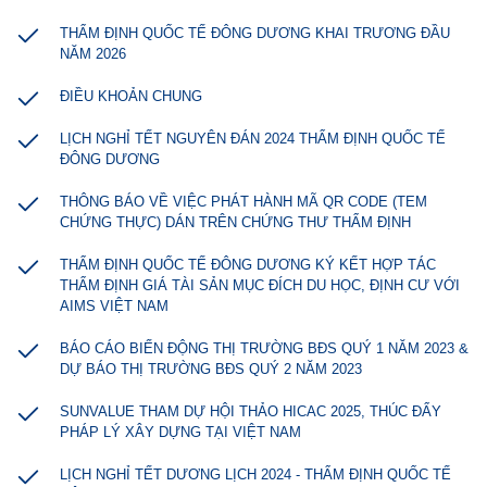
THẨM ĐỊNH QUỐC TẾ ĐÔNG DƯƠNG KHAI TRƯƠNG ĐẦU
NĂM 2026
ĐIỀU KHOẢN CHUNG
LỊCH NGHỈ TẾT NGUYÊN ĐÁN 2024 THẨM ĐỊNH QUỐC TẾ
ĐÔNG DƯƠNG
THÔNG BÁO VỀ VIỆC PHÁT HÀNH MÃ QR CODE (TEM
CHỨNG THỰC) DÁN TRÊN CHỨNG THƯ THẨM ĐỊNH
THẨM ĐỊNH QUỐC TẾ ĐÔNG DƯƠNG KÝ KẾT HỢP TÁC
THẨM ĐỊNH GIÁ TÀI SẢN MỤC ĐÍCH DU HỌC, ĐỊNH CƯ VỚI
AIMS VIỆT NAM
BÁO CÁO BIẾN ĐỘNG THỊ TRƯỜNG BĐS QUÝ 1 NĂM 2023 &
DỰ BÁO THỊ TRƯỜNG BĐS QUÝ 2 NĂM 2023
SUNVALUE THAM DỰ HỘI THẢO HICAC 2025, THÚC ĐẨY
PHÁP LÝ XÂY DỰNG TẠI VIỆT NAM
LỊCH NGHỈ TẾT DƯƠNG LỊCH 2024 - THẨM ĐỊNH QUỐC TẾ