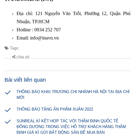
Địa chỉ: 121 Nguyễn Văn Trỗi, Phường 12, Quận Phú
Nhuận, TP.HCM
Hotline : 0934 252 707
Email: info@inavn.vn
Tags:
chia sẻ
Bài viết liên quan
THÔNG BÁO KHAI TRƯƠNG CHI NHÁNH HÀ NỘI TẠI ĐỊA CHỈ
MỚI
THÔNG BÁO TẶNG ẤN PHẨM XUÂN 2022
SUNREAL KÍ KẾT HỢP TÁC VỚI THẨM ĐỊNH QUỐC TẾ
ĐÔNG DƯƠNG TRONG VIỆC HỖ TRỢ KHÁCH HÀNG THẨM
ĐỊNH GIÁ KÍ GỬI BẤT ĐỘNG SẢN ĐỂ MUA BÁN