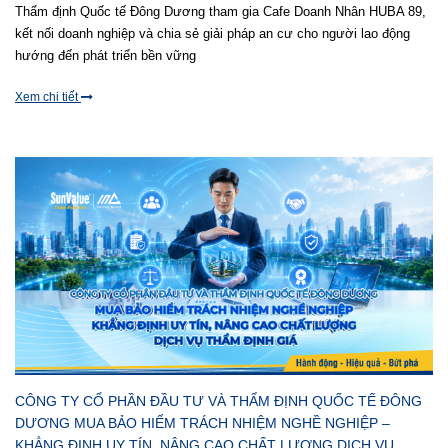
Thẩm định Quốc tế Đông Dương tham gia Cafe Doanh Nhân HUBA 89,
kết nối doanh nghiệp và chia sẻ giải pháp an cư cho người lao động
hướng đến phát triển bền vững
Xem chi tiết
CÔNG TY CỔ PHẦN ĐẦU TƯ VÀ THẨM ĐỊNH QUỐC TẾ ĐÔNG
DƯƠNG MUA BẢO HIỂM TRÁCH NHIỆM NGHỀ NGHIỆP –
KHẲNG ĐỊNH UY TÍN, NÂNG CAO CHẤT LƯỢNG DỊCH VỤ