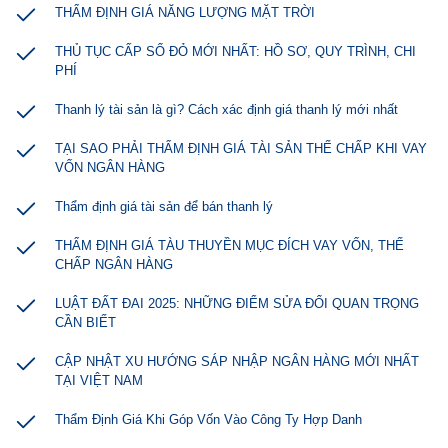
THẨM ĐỊNH GIÁ NĂNG LƯỢNG MẶT TRỜI
THỦ TỤC CẤP SỔ ĐỎ MỚI NHẤT: HỒ SƠ, QUY TRÌNH, CHI
PHÍ
Thanh lý tài sản là gì? Cách xác định giá thanh lý mới nhất
TẠI SAO PHẢI THẨM ĐỊNH GIÁ TÀI SẢN THẾ CHẤP KHI VAY
VỐN NGÂN HÀNG
Thẩm định giá tài sản để bán thanh lý
THẨM ĐỊNH GIÁ TÀU THUYỀN MỤC ĐÍCH VAY VỐN, THẾ
CHẤP NGÂN HÀNG
LUẬT ĐẤT ĐAI 2025: NHỮNG ĐIỂM SỬA ĐỔI QUAN TRỌNG
CẦN BIẾT
CẬP NHẬT XU HƯỚNG SÁP NHẬP NGÂN HÀNG MỚI NHẤT
TẠI VIỆT NAM
Thẩm Định Giá Khi Góp Vốn Vào Công Ty Hợp Danh