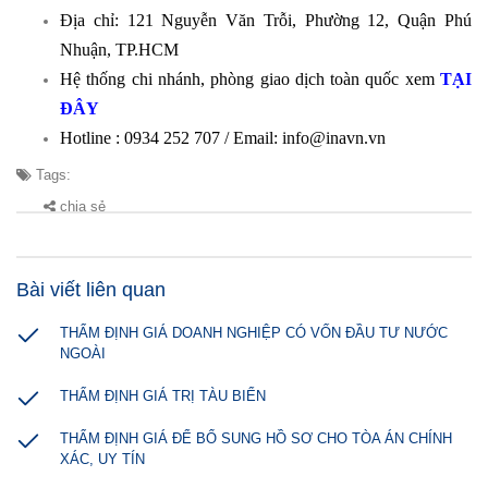
Địa chỉ: 121 Nguyễn Văn Trỗi, Phường 12, Quận Phú
Nhuận, TP.HCM
Hệ thống chi nhánh, phòng giao dịch toàn quốc xem
TẠI
ĐÂY
Hotline : 0934 252 707 /
Email: info@inavn.vn
Tags:
chia sẻ
Bài viết liên quan
THẨM ĐỊNH GIÁ DOANH NGHIỆP CÓ VỐN ĐẦU TƯ NƯỚC
NGOÀI
THẨM ĐỊNH GIÁ TRỊ TÀU BIỂN
THẨM ĐỊNH GIÁ ĐỂ BỔ SUNG HỒ SƠ CHO TÒA ÁN CHÍNH
XÁC, UY TÍN