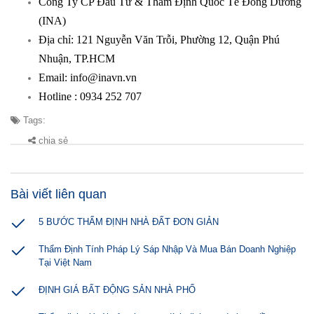
Công Ty CP Đầu Tư & Thẩm Định Quốc Tế Đông Dương
(INA)
Địa chỉ: 121 Nguyễn Văn Trỗi, Phường 12, Quận Phú
Nhuận, TP.HCM
Email: info@inavn.vn
Hotline : 0934 252 707
Tags:
chia sẻ
Bài viết liên quan
5 BƯỚC THẨM ĐỊNH NHÀ ĐẤT ĐƠN GIẢN
Thẩm Định Tính Pháp Lý Sáp Nhập Và Mua Bán Doanh Nghiệp
Tại Việt Nam
ĐỊNH GIÁ BẤT ĐỘNG SẢN NHÀ PHỐ