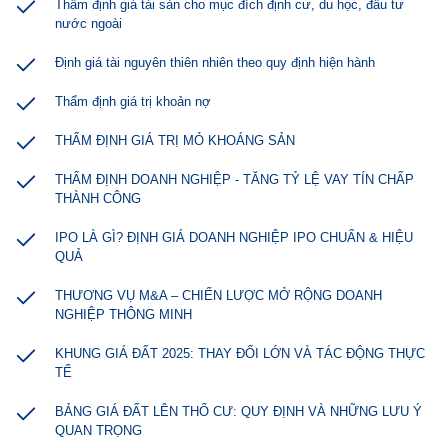
Thẩm định giá tài sản cho mục đích định cư, du học, đầu tư
nước ngoài
Định giá tài nguyên thiên nhiên theo quy định hiện hành
Thẩm định giá trị khoản nợ
THẨM ĐỊNH GIÁ TRỊ MỎ KHOÁNG SẢN
THẨM ĐỊNH DOANH NGHIỆP - TĂNG TỶ LỆ VAY TÍN CHẤP
THÀNH CÔNG
IPO LÀ GÌ? ĐỊNH GIÁ DOANH NGHIỆP IPO CHUẨN & HIỆU
QUẢ
THƯƠNG VỤ M&A – CHIẾN LƯỢC MỞ RỘNG DOANH
NGHIỆP THÔNG MINH
KHUNG GIÁ ĐẤT 2025: THAY ĐỔI LỚN VÀ TÁC ĐỘNG THỰC
TẾ
BẢNG GIÁ ĐẤT LÊN THỔ CƯ: QUY ĐỊNH VÀ NHỮNG LƯU Ý
QUAN TRỌNG