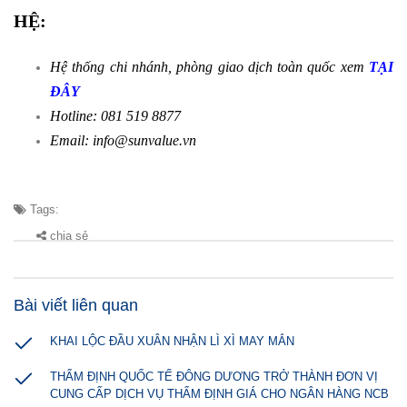
HỆ:
Hệ thống chi nhánh, phòng giao dịch toàn quốc xem
TẠI
ĐÂY
Hotline: 081 519 8877
Email: info@sunvalue.vn
Tags:
chia sẻ
Bài viết liên quan
KHAI LỘC ĐẦU XUÂN NHẬN LÌ XÌ MAY MẮN
THẨM ĐỊNH QUỐC TẾ ĐÔNG DƯƠNG TRỞ THÀNH ĐƠN VỊ
CUNG CẤP DỊCH VỤ THẨM ĐỊNH GIÁ CHO NGÂN HÀNG NCB