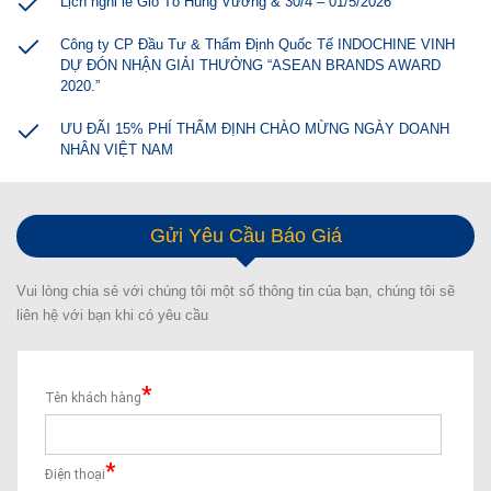
Lịch nghỉ lễ Giỗ Tổ Hùng Vương & 30/4 – 01/5/2026
Công ty CP Đầu Tư & Thẩm Định Quốc Tế INDOCHINE VINH
DỰ ĐÓN NHẬN GIẢI THƯỞNG “ASEAN BRANDS AWARD
2020.”
ƯU ĐÃI 15% PHÍ THẨM ĐỊNH CHÀO MỪNG NGÀY DOANH
NHÂN VIỆT NAM
Gửi Yêu Cầu Báo Giá
Vui lòng chia sẻ với chúng tôi một số thông tin của bạn, chúng tôi sẽ
liên hệ với bạn khi có yêu cầu