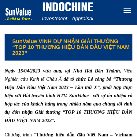
INDOCHINE
Investment - Appraisal
SunValue VINH DỰ NHẬN GIẢI THƯỞNG
“TOP 10 THƯƠNG HIỆU DẪN ĐẦU VIỆT NAM
2023”
Ngày 15/04/2023 vừa qua, tại Nhà Hát Bến Thành,
Viện
Nghiên cứu Kinh tế Châu Á
đã tổ chức Lễ công bố “Thương
Hiệu Dẫn Đầu Việt Nam 2023 – Lần thứ X”,
phối hợp thực
hiện với Đài truyền hình HTV. SunValue
- với sự tín nhiệm và
hợp tác của khách hàng trong nhiều năm qua chúng tôi vinh
dự đón nhận Giải thưởng “TOP 10 THƯƠNG HIỆU DẪN
ĐẦU VIỆT NAM 2023”.
Chương trình “
Thương hiệu dẫn đầu Việt Nam – Vietnam