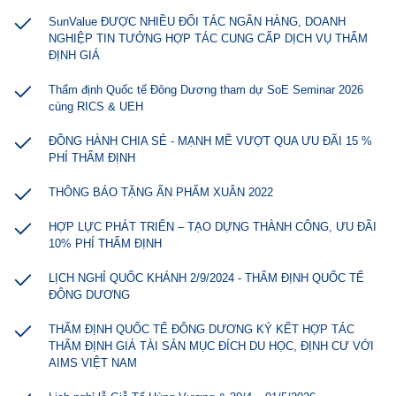
SunValue ĐƯỢC NHIỀU ĐỐI TÁC NGÂN HÀNG, DOANH
NGHIỆP TIN TƯỞNG HỢP TÁC CUNG CẤP DỊCH VỤ THẨM
ĐỊNH GIÁ
Thẩm định Quốc tế Đông Dương tham dự SoE Seminar 2026
cùng RICS & UEH
ĐỒNG HÀNH CHIA SẺ - MẠNH MẼ VƯỢT QUA ƯU ĐÃI 15 %
PHÍ THẨM ĐỊNH
THÔNG BÁO TẶNG ẤN PHẨM XUÂN 2022
HỢP LỰC PHÁT TRIỂN – TẠO DỰNG THÀNH CÔNG, ƯU ĐÃI
10% PHÍ THẨM ĐỊNH
LỊCH NGHỈ QUỐC KHÁNH 2/9/2024 - THẨM ĐỊNH QUỐC TẾ
ĐÔNG DƯƠNG
THẨM ĐỊNH QUỐC TẾ ĐÔNG DƯƠNG KÝ KẾT HỢP TÁC
THẨM ĐỊNH GIÁ TÀI SẢN MỤC ĐÍCH DU HỌC, ĐỊNH CƯ VỚI
AIMS VIỆT NAM