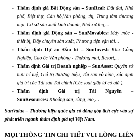
Thẩm định giá Bất Động sản
– SunReal:
Đất đai, Nhà
phố, Biệt thự, Căn hộ,Văn phòng, thị, Trung
tâm
thương
mại, Cơ sở sản xuất kinh doanh, Nhà xưởng,...
Thẩm định giá Động sản
– SunMovables:
Máy móc -
thiết bị, Dây chuyền sản xuất, Phương tiện
vận tải…
Thẩm định Dự án Đầu tư
– SunInvest:
Khu Công
Nghiệp, Cao ốc Văn phòng - Thương mại,
Resort,...
Thẩm định Giá trị Doanh nghiệp
– SunAsset:
Quyền sở
hữu trí tuệ, Giá trị thương hiệu, Tài
sản
vô hình,
xác định
giá trị các Tài sản Tài chính (Các loại giấy tờ có giá ).
Thẩm định Giá trị Tài Nguyên
–
SunResources:
Khoáng sản, rừng, mỏ,…​
SunValue – Thương hiệu quốc gia có đóng góp tích cực vào sự
phát triển ngành thẩm định giá tại Việt Nam.
MỌI THÔNG TIN CHI TIẾT VUI LÒNG LIÊN