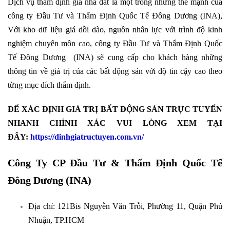
Dịch vụ thẩm định giá nhà đất là một trong những thế mạnh của
công ty Đầu Tư và Thẩm Định Quốc Tế Đông Dương (INA),
Với kho dữ liệu giá dồi dào, nguồn nhân lực với trình độ kinh
nghiệm chuyên môn cao, công ty Đầu Tư và Thẩm Định Quốc
Tế Đông Dương (INA) sẽ cung cấp cho khách hàng những
thông tin về giá trị của các bất động sản với độ tin cậy cao theo
từng mục đích thẩm định.
ĐỂ XÁC ĐỊNH GIÁ TRỊ BẤT ĐỘNG SẢN TRỰC TUYẾN
NHANH CHÍNH XÁC VUI LÒNG XEM TẠI
ĐÂY:
https://dinhgiatructuyen.com.vn/
Công Ty CP Đầu Tư & Thẩm Định Quốc Tế
Đông Dương (INA)
Địa chỉ: 121Bis Nguyễn Văn Trỗi, Phường 11, Quận Phú
Nhuận, TP.HCM