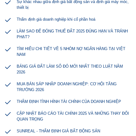
Sự khác nhau giữa định giá bất động sản và định giá máy móc,
thiết bị
Thẩm định giá doanh nghiệp khi cổ phần hoá
LÀM SAO ĐỂ ĐÓNG THUẾ ĐẤT 2025 ĐÚNG HẠN VÀ TRÁNH
PHẠT?
TÌM HIỂU CHI TIẾT VỀ 5 NHÓM NỢ NGÂN HÀNG TẠI VIỆT
NAM
BẢNG GIÁ ĐẤT LÀM SỔ ĐỎ MỚI NHẤT THEO LUẬT NĂM
2026
MUA BÁN SÁP NHẬP DOANH NGHIỆP: CƠ HỘI TĂNG
TRƯỞNG 2026
THẨM ĐỊNH TÌNH HÌNH TÀI CHÍNH CỦA DOANH NGHIỆP
CẬP NHẬT BÁO CÁO TÀI CHÍNH 2025 VÀ NHỮNG THAY ĐỔI
QUAN TRỌNG
SUNREAL - THẨM ĐỊNH GIÁ BẤT ĐỘNG SẢN