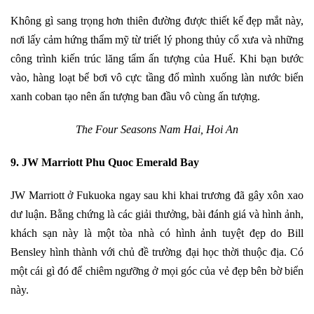
Không gì sang trọng hơn thiên đường được thiết kế đẹp mắt này,
nơi lấy cảm hứng thẩm mỹ từ triết lý phong thủy cổ xưa và những
công trình kiến ​​trúc lăng tẩm ấn tượng của Huế. Khi bạn bước
vào, hàng loạt bể bơi vô cực tầng đổ mình xuống làn nước biển
xanh coban tạo nên ấn tượng ban đầu vô cùng ấn tượng.
The Four Seasons Nam Hai, Hoi An
9. JW Marriott Phu Quoc Emerald Bay
JW Marriott ở Fukuoka ngay sau khi khai trương đã gây xôn xao
dư luận. Bằng chứng là các giải thưởng, bài đánh giá và hình ảnh,
khách sạn này là một tòa nhà có hình ảnh tuyệt đẹp do Bill
Bensley hình thành với chủ đề trường đại học thời thuộc địa. Có
một cái gì đó để chiêm ngưỡng ở mọi góc của vẻ đẹp bên bờ biển
này.