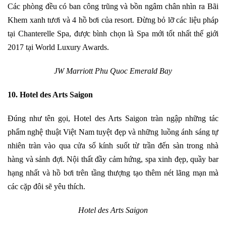
Các phòng đều có ban công trũng và bồn ngâm chân nhìn ra Bãi
Khem xanh tươi và 4 hồ bơi của resort. Đừng bỏ lỡ các liệu pháp
tại Chanterelle Spa, được bình chọn là Spa mới tốt nhất thế giới
2017 tại World Luxury Awards.
JW Marriott Phu Quoc Emerald Bay
10. Hotel des Arts Saigon
Đúng như tên gọi, Hotel des Arts Saigon tràn ngập những tác
phẩm nghệ thuật Việt Nam tuyệt đẹp và những luồng ánh sáng tự
nhiên tràn vào qua cửa sổ kính suốt từ trần đến sàn trong nhà
hàng và sảnh đợi. Nội thất đầy cảm hứng, spa xinh đẹp, quầy bar
hạng nhất và hồ bơi trên tầng thượng tạo thêm nét lãng mạn mà
các cặp đôi sẽ yêu thích.
Hotel des Arts Saigon