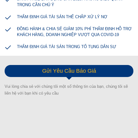
TRỌNG CẦN CHÚ Ý
THẨM ĐỊNH GIÁ TÀI SẢN THẾ CHẤP XỬ LÝ NỢ
ĐỒNG HÀNH & CHIA SẺ GIẢM 10% PHÍ THẨM ĐỊNH HỖ TRỢ
KHÁCH HÀNG, DOANH NGHIỆP VƯỢT QUA COVID-19
THẨM ĐỊNH GIÁ TÀI SẢN TRONG TỐ TỤNG DÂN SỰ
Gửi Yêu Cầu Báo Giá
Vui lòng chia sẻ với chúng tôi một số thông tin của bạn, chúng tôi sẽ
liên hệ với bạn khi có yêu cầu