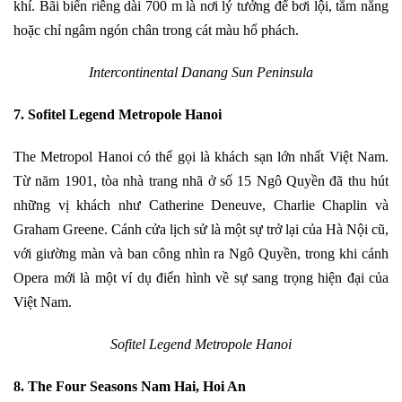
khí. Bãi biển riêng dài 700 m là nơi lý tưởng để bơi lội, tắm nắng
hoặc chỉ ngâm ngón chân trong cát màu hổ phách.
Intercontinental Danang Sun Peninsula
7. Sofitel Legend Metropole Hanoi
The Metropol Hanoi có thể gọi là khách sạn lớn nhất Việt Nam.
Từ năm 1901, tòa nhà trang nhã ở số 15 Ngô Quyền đã thu hút
những vị khách như Catherine Deneuve, Charlie Chaplin và
Graham Greene. Cánh cửa lịch sử là một sự trở lại của Hà Nội cũ,
với giường màn và ban công nhìn ra Ngô Quyền, trong khi cánh
Opera mới là một ví dụ điển hình về sự sang trọng hiện đại của
Việt Nam.
Sofitel Legend Metropole Hanoi
8. The Four Seasons Nam Hai, Hoi An