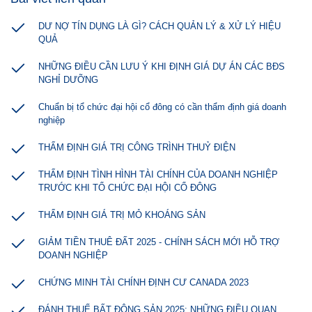
DƯ NỢ TÍN DỤNG LÀ GÌ? CÁCH QUẢN LÝ & XỬ LÝ HIỆU
QUẢ
NHỮNG ĐIỀU CẦN LƯU Ý KHI ĐỊNH GIÁ DỰ ÁN CÁC BĐS
NGHỈ DƯỠNG
Chuẩn bị tổ chức đại hội cổ đông có cần thẩm định giá doanh
nghiệp
THẨM ĐỊNH GIÁ TRỊ CÔNG TRÌNH THUỶ ĐIỆN
THẨM ĐỊNH TÌNH HÌNH TÀI CHÍNH CỦA DOANH NGHIỆP
TRƯỚC KHI TỔ CHỨC ĐẠI HỘI CỔ ĐÔNG
THẨM ĐỊNH GIÁ TRỊ MỎ KHOÁNG SẢN
GIẢM TIỀN THUÊ ĐẤT 2025 - CHÍNH SÁCH MỚI HỖ TRỢ
DOANH NGHIỆP
CHỨNG MINH TÀI CHÍNH ĐỊNH CƯ CANADA 2023
ĐÁNH THUẾ BẤT ĐỘNG SẢN 2025: NHỮNG ĐIỀU QUAN