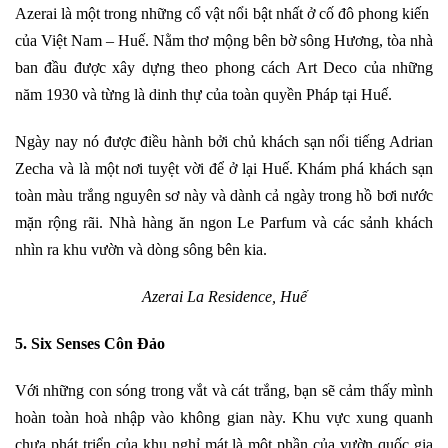
Azerai là một trong những cổ vật nổi bật nhất ở cố đô phong kiến ​​
của Việt Nam – Huế. Nằm thơ mộng bên bờ sông Hương, tòa nhà
ban đầu được xây dựng theo phong cách Art Deco của những
năm 1930 và từng là dinh thự của toàn quyền Pháp tại Huế.
Ngày nay nó được điều hành bởi chủ khách sạn nổi tiếng Adrian
Zecha và là một nơi tuyệt vời để ở lại Huế. Khám phá khách sạn
toàn màu trắng nguyên sơ này và dành cả ngày trong hồ bơi nước
mặn rộng rãi. Nhà hàng ăn ngon Le Parfum và các sảnh khách
nhìn ra khu vườn và dòng sông bên kia.
Azerai La Residence, Huế
5. Six Senses Côn Đảo
Với những con sóng trong vắt và cát trắng, bạn sẽ cảm thấy mình
hoàn toàn hoà nhập vào không gian này. Khu vực xung quanh
chưa phát triển của khu nghỉ mát là một phần của vườn quốc gia