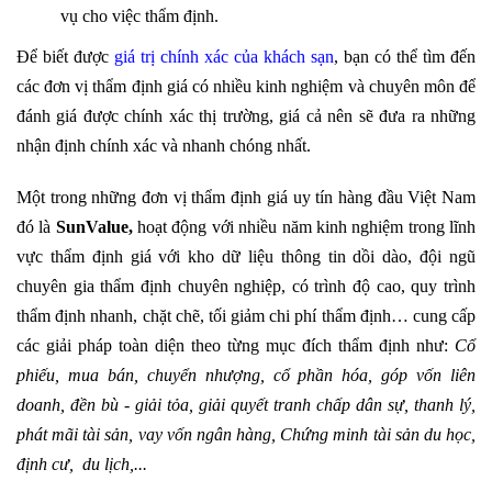
vụ cho việc thẩm định.
Để biết được
giá trị chính xác của khách sạn
, bạn có thể tìm đến
các đơn vị thẩm định giá có nhiều kinh nghiệm và chuyên môn để
đánh giá được chính xác thị trường, giá cả nên sẽ đưa ra những
nhận định chính xác và nhanh chóng nhất.
Một trong những đơn vị thẩm định giá uy tín hàng đầu Việt Nam
đó là
SunValue,
hoạt động với nhiều năm kinh nghiệm trong lĩnh
vực thẩm định giá với kho dữ liệu thông tin dồi dào, đội ngũ
chuyên gia thẩm định chuyên nghiệp, có trình độ cao, quy trình
thẩm định nhanh, chặt chẽ, tối giảm chi phí thẩm định… cung cấp
các giải pháp toàn diện theo từng mục đích thẩm định như:
Cổ
phiếu,
mua bán, chuyển nhượng, cổ phần hóa, góp vốn liên
doanh, đền bù - giải tỏa, giải quyết tranh chấp dân sự, thanh lý,
phát mãi tài sản, vay vốn ngân hàng, Chứng minh tài sản du học,
định cư, du lịch,...