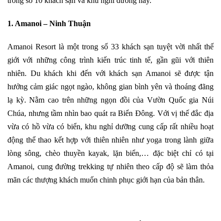
trong số 10 khách sạn và khu nghỉ dưỡng này.
1. Amanoi – Ninh Thuận
Amanoi Resort là một trong số 33 khách sạn tuyệt vời nhất thế
giới với những công trình kiến trúc tinh tế, gần gũi với thiên
nhiên. Du khách khi đến với khách sạn Amanoi sẽ được tận
hưởng cảm giác ngọt ngào, không gian bình yên và thoáng đãng
lạ kỳ. Nằm cao trên những ngọn đồi của Vườn Quốc gia Núi
Chúa, nhưng tầm nhìn bao quát ra Biển Đông. Với vị thế đắc địa
vừa có hồ vừa có biển, khu nghỉ dưỡng cung cấp rất nhiều hoạt
động thể thao kết hợp với thiên nhiên như yoga trong lành giữa
lòng sông, chèo thuyền kayak, lặn biển,… đặc biệt chỉ có tại
Amanoi, cung đường trekking tự nhiên theo cấp độ sẽ làm thỏa
mãn các thượng khách muốn chinh phục giới hạn của bản thân.