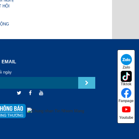
I NGHỊ
 HỘI
ĐỘNG
 EMAIL
Zalo
ỗi ngày
Tiktok
Fanpage
Youtube