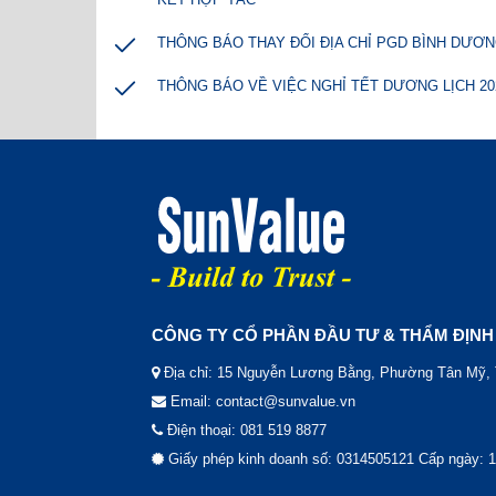
THÔNG BÁO THAY ĐỔI ĐỊA CHỈ PGD BÌNH DƯƠ
THÔNG BÁO VỀ VIỆC NGHỈ TẾT DƯƠNG LỊCH 20
CÔNG TY CỔ PHẦN ĐẦU TƯ & THẨM ĐỊN
Địa chỉ: 15 Nguyễn Lương Bằng, Phường Tân Mỹ
Email: contact@sunvalue.vn
Điện thoại: 081 519 8877
Giấy phép kinh doanh số: 0314505121 Cấp ngày: 