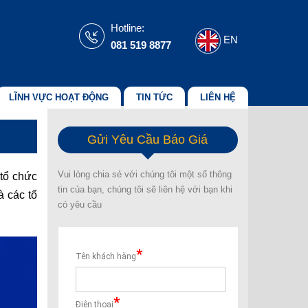
Hotline:
EN
081 519 8877
LĨNH VỰC HOẠT ĐỘNG
TIN TỨC
LIÊN HỆ
Gửi Yêu Cầu Báo Giá
Vui lòng chia sẻ với chúng tôi một số thông
tổ chức
tin của bạn, chúng tôi sẽ liên hệ với bạn khi
à các tổ
có yêu cầu