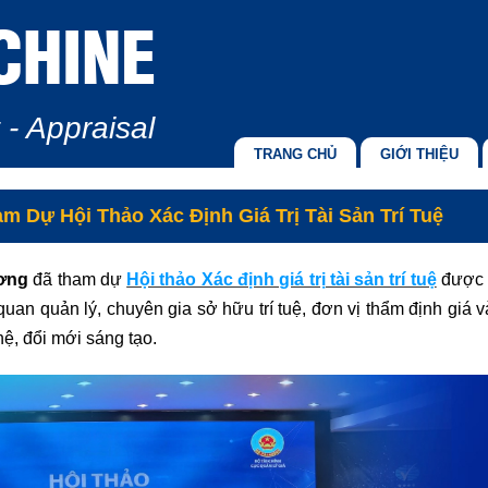
CHINE
 - Appraisal
TRANG CHỦ
GIỚI THIỆU
Dự Hội Thảo Xác Định Giá Trị Tài Sản Trí Tuệ
ơng
đã tham dự
Hội thảo Xác định giá trị tài sản trí tuệ
được 
quan quản lý, chuyên gia sở hữu trí tuệ, đơn vị thẩm định giá v
hệ, đổi mới sáng tạo.