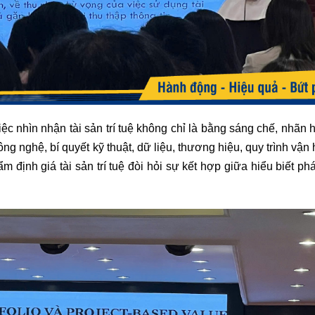
ệc nhìn nhận tài sản trí tuệ không chỉ là bằng sáng chế, nhãn 
công nghệ, bí quyết kỹ thuật, dữ liệu, thương hiệu, quy trình vận
 định giá tài sản trí tuệ đòi hỏi sự kết hợp giữa hiểu biết pháp