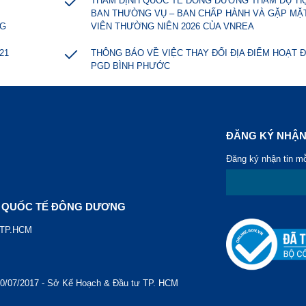
THẨM ĐỊNH QUỐC TẾ ĐÔNG DƯƠNG THAM DỰ HỘ
BAN THƯỜNG VỤ – BAN CHẤP HÀNH VÀ GẶP MẶT
NG
VIÊN THƯỜNG NIÊN 2026 CỦA VNREA
21
THÔNG BÁO VỀ VIỆC THAY ĐỔI ĐỊA ĐIỂM HOẠT 
PGD BÌNH PHƯỚC
ĐĂNG KÝ NHẬN
Đăng ký nhận tin m
H QUỐC TẾ ĐÔNG DƯƠNG
, TP.HCM
10/07/2017 - Sở Kế Hoạch & Đầu tư TP. HCM