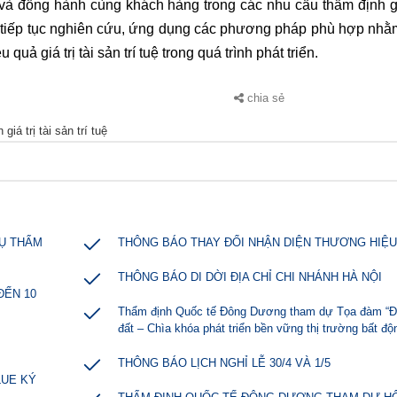
à đồng hành cùng khách hàng trong các nhu cầu thẩm định g
sẽ tiếp tục nghiên cứu, ứng dụng các phương pháp phù hợp nhằ
uả giá trị tài sản trí tuệ trong quá trình phát triển.
chia sẻ
á trị tài sản trí tuệ
VỤ THẨM
THÔNG BÁO THAY ĐỔI NHẬN DIỆN THƯƠNG HIỆU
THÔNG BÁO DI DỜI ĐỊA CHỈ CHI NHÁNH HÀ NỘI
ẾN 10
Thẩm định Quốc tế Đông Dương tham dự Tọa đàm “Đị
đất – Chìa khóa phát triển bền vững thị trường bất độ
THÔNG BÁO LỊCH NGHỈ LỄ 30/4 VÀ 1/5
LUE KÝ