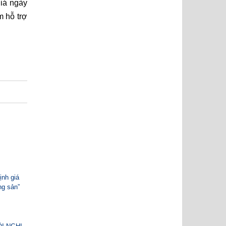
iá ngày
m hỗ trợ
nh giá
ng sản”