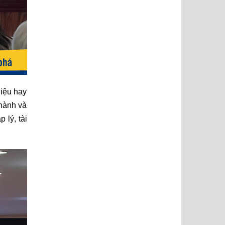
hiệu hay
 hành và
 lý, tài