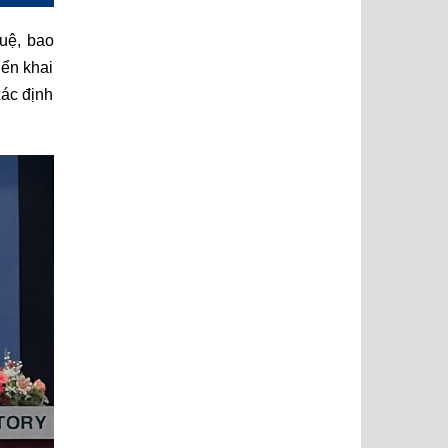
tuệ, bao
iển khai
xác định