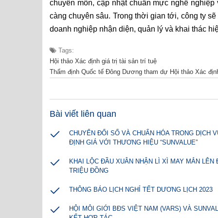
chuyên môn, cập nhật chuẩn mực nghề nghiệp v
càng chuyên sâu. Trong thời gian tới, công ty 
doanh nghiệp nhận diện, quản lý và khai thác hiệu q
Tags:
Hội thảo Xác định giá trị tài sản trí tuệ
Thẩm định Quốc tế Đông Dương tham dự Hội thảo Xác định gi
Bài viết liên quan
CHUYỂN ĐỔI SỐ VÀ CHUẨN HÓA TRONG DỊCH 
ĐỊNH GIÁ VỚI THƯƠNG HIỆU “SUNVALUE”
KHAI LỘC ĐẦU XUÂN NHẬN LÌ XÌ MAY MẮN LÊN Đ
TRIỆU ĐỒNG
THÔNG BÁO LỊCH NGHỈ TẾT DƯƠNG LỊCH 2023
HỘI MÔI GIỚI BĐS VIỆT NAM (VARS) VÀ SUNVA
KẾT HỢP TÁC