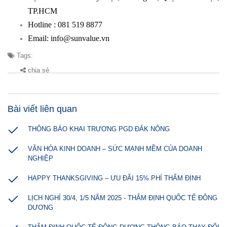
TP.HCM
Hotline :
081 519 8877
Email: info@sunvalue.vn
Tags:
chia sẻ
Bài viết liên quan
THÔNG BÁO KHAI TRƯƠNG PGD ĐẮK NÔNG
VĂN HÓA KINH DOANH – SỨC MẠNH MỀM CỦA DOANH
NGHIỆP
HAPPY THANKSGIVING – ƯU ĐÃI 15% PHÍ THẨM ĐỊNH
LỊCH NGHỈ 30/4, 1/5 NĂM 2025 - THẨM ĐỊNH QUỐC TẾ ĐÔNG
DƯƠNG