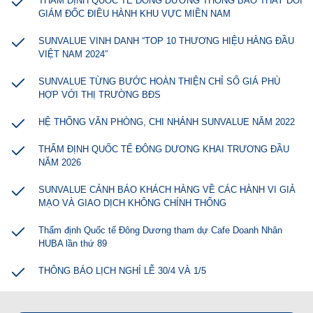
THẨM ĐỊNH QUỐC TẾ ĐÔNG DƯƠNG THÔNG BÁO THAY ĐỔI
GIÁM ĐỐC ĐIỀU HÀNH KHU VỰC MIỀN NAM
SUNVALUE VINH DANH “TOP 10 THƯƠNG HIỆU HÀNG ĐẦU
VIỆT NAM 2024”
SUNVALUE TỪNG BƯỚC HOÀN THIỆN CHỈ SỐ GIÁ PHÙ
HỢP VỚI THỊ TRƯỜNG BĐS
HỆ THỐNG VĂN PHÒNG, CHI NHÁNH SUNVALUE NĂM 2022
THẨM ĐỊNH QUỐC TẾ ĐÔNG DƯƠNG KHAI TRƯƠNG ĐẦU
NĂM 2026
SUNVALUE CẢNH BÁO KHÁCH HÀNG VỀ CÁC HÀNH VI GIẢ
MẠO VÀ GIAO DỊCH KHÔNG CHÍNH THỐNG
Thẩm định Quốc tế Đông Dương tham dự Cafe Doanh Nhân
HUBA lần thứ 89
THÔNG BÁO LỊCH NGHỈ LỄ 30/4 VÀ 1/5