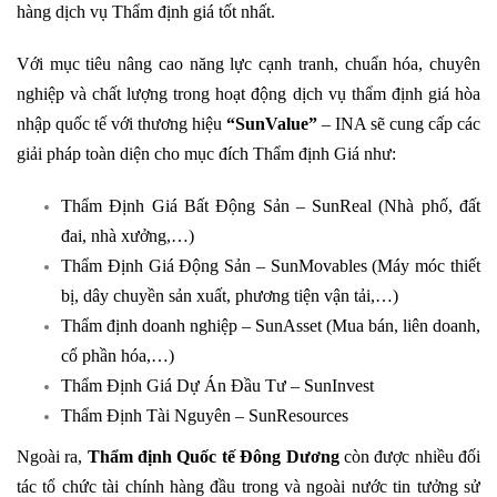
hàng dịch vụ Thẩm định giá tốt nhất.
Với mục tiêu nâng cao năng lực cạnh tranh, chuẩn hóa, chuyên
nghiệp và chất lượng trong hoạt động dịch vụ thẩm định giá hòa
nhập quốc tế với thương hiệu
“SunValue”
– INA sẽ cung cấp các
giải pháp toàn diện cho mục đích Thẩm định Giá như:
Thẩm Định Giá Bất Động Sản – SunReal (Nhà phố, đất
đai, nhà xưởng,…)
Thẩm Định Giá Động Sản – SunMovables (Máy móc thiết
bị, dây chuyền sản xuất, phương tiện vận tải,…)
Thẩm định doanh nghiệp – SunAsset (Mua bán, liên doanh,
cổ phần hóa,…)
Thẩm Định Giá Dự Án Đầu Tư – SunInvest
Thẩm Định Tài Nguyên – SunResources
Ngoài ra,
Thẩm định Quốc tế Đông Dương
còn được nhiều đối
tác tổ chức tài chính hàng đầu trong và ngoài nước tin tưởng sử