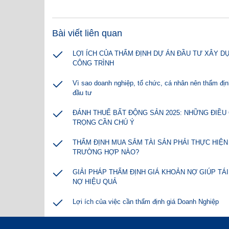
Bài viết liên quan
LỢI ÍCH CỦA THẨM ĐỊNH DỰ ÁN ĐẦU TƯ XÂY D
CÔNG TRÌNH
Vì sao doanh nghiệp, tổ chức, cá nhân nên thẩm đị
đầu tư
ĐÁNH THUẾ BẤT ĐỘNG SẢN 2025: NHỮNG ĐIỀU
TRỌNG CẦN CHÚ Ý
THẨM ĐỊNH MUA SẮM TÀI SẢN PHẢI THỰC HIỆ
TRƯỜNG HỢP NÀO?
GIẢI PHÁP THẨM ĐỊNH GIÁ KHOẢN NỢ GIÚP TÁ
NỢ HIỆU QUẢ
Lợi ích của việc cần thẩm định giá Doanh Nghiệp