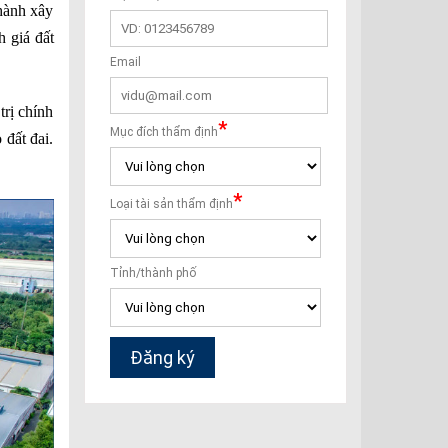
 hành xây
h giá đất
trị chính
 đất đai.