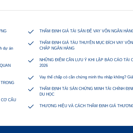
ỰNG
THẨM ĐỊNH GIÁ TÀI SẢN ĐỂ VAY VỐN NGÂN HÀN
THẨM ĐỊNH GIÁ TÀU THUYỀN MỤC ĐÍCH VAY VỐN
nh dự án
CHẤP NGÂN HÀNG
NHỮNG ĐIỂM CẦN LƯU Ý KHI LẬP BÁO CÁO TÀI 
 QUAN
2026
Vay thế chấp có cần chứng minh thu nhập không? Giả
N TRONG
THẨM ĐỊNH TÀI SẢN CHỨNG MINH TÀI CHÍNH ĐỊ
DU HỌC
I CƠ CẤU
THƯƠNG HIỆU VÀ CÁCH THẨM ĐỊNH GIÁ THƯƠNG