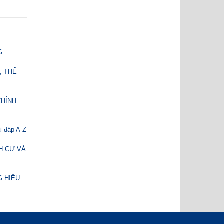
G
, THẾ
CHÍNH
i đáp A-Z
NH CƯ VÀ
 HIỆU