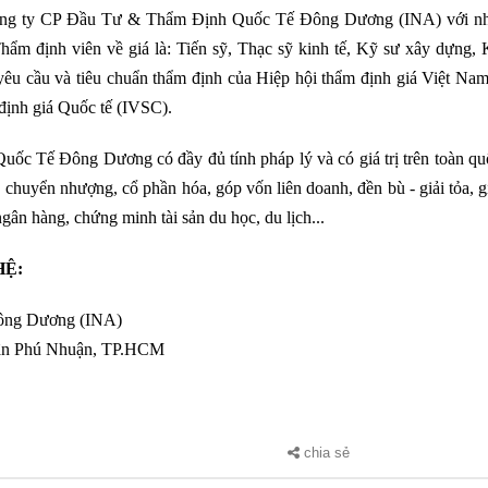
công ty CP Đầu Tư & Thẩm Định Quốc Tế Đông Dương (INA) với n
hẩm định viên về giá là: Tiến sỹ, Thạc sỹ kinh tế, Kỹ sư xây dựng, 
yêu cầu và tiêu chuẩn thẩm định của Hiệp hội thẩm định giá Việt Na
định giá Quốc tế (IVSC).
c Tế Đông Dương có đầy đủ tính pháp lý và có giá trị trên toàn qu
yển nhượng, cổ phần hóa, góp vốn liên doanh, đền bù - giải tỏa, g
 ngân hàng, chứng minh tài sản du học, du lịch...
HỆ:
ông Dương (INA)
uận Phú Nhuận, TP.HCM
chia sẻ