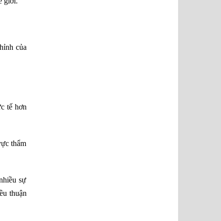
 giới.
chỉnh của
ưc tế hơn
 vực thẩm
nhiều sự
iều thuận