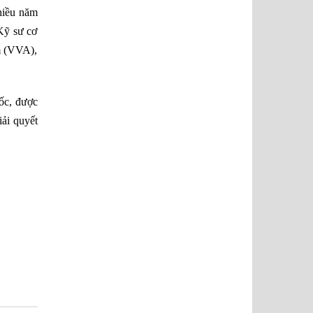
hiều năm
Kỹ sư cơ
m (VVA),
ốc, được
iải quyết