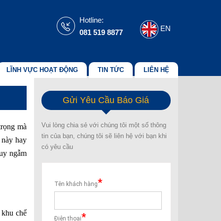
Hotline:
EN
081 519 8877
LĨNH VỰC HOẠT ĐỘNG
TIN TỨC
LIÊN HỆ
Gửi Yêu Cầu Báo Giá
Vui lòng chia sẻ với chúng tôi một số thông
 trọng mà
tin của bạn, chúng tôi sẽ liên hệ với bạn khi
ề này hay
có yêu cầu
suy ngẫm
, khu chế