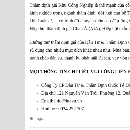
Thầm định giá Khu Công Nghiệp là thế mạnh của 
kinh nghiệp trong ngành thẩm định, đội ngũ cán bộ T
khí, Luật sư,….có trình độ chuyên môn cao đáp ứng 
Hiệp hội thẩm định giá Châu Á (AIA), Hiệp hội thẩm 
Chứng thư thẩm định giá của Đầu Tư & Thẩm Định Quố
sử dụng cho nhiều mục đích khác nhau như: Mua bán, chu
tranh chấp dân sự, thanh lý, phát mãi tài sản, vay vốn
MỌI THÔNG TIN CHI TIẾT VUI LÒNG LIÊN 
Công Ty CP Đầu Tư & Thẩm Định Quốc Tế Đ
Địa chỉ: 121 Nguyễn Văn Trỗi, Phường 12, Q
Email: info@inavn.vn
Hotline : 0934 252 707
Tags: