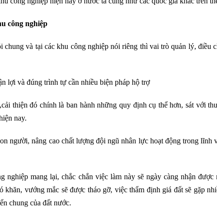
khu công nghiệp hiện nay ở nước ta cũng như các quốc gia khác trên thế
khu công nghiệp
 chung và tại các khu công nghiệp nói riêng thì vai trò quản lý, điều 
n lợi và đúng trình tự cần nhiều biện pháp hộ trợ
cải thiện đó chính là ban hành những quy định cụ thể hơn, sát với th
hiện nay.
 con người, nâng cao chất lượng đội ngũ nhân lực hoạt động trong lĩnh
ng nghiệp mang lại, chắc chắn việc làm này sẽ ngày càng nhận được 
ó khăn, vướng mắc sẽ được tháo gỡ, việc thẩm định giá đất sẽ gặp nh
iển chung của đất nước.