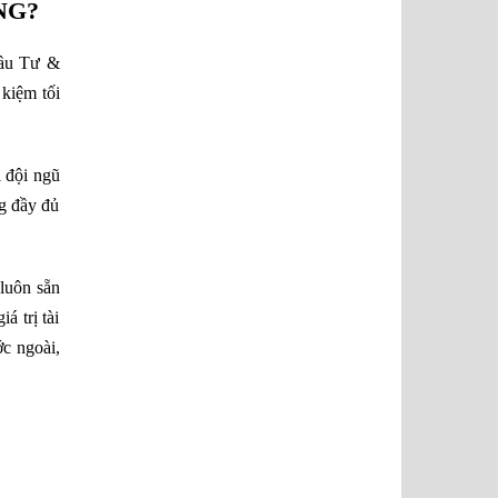
NG?
Đầu Tư &
kiệm tối
i đội ngũ
g đầy đủ
luôn sẵn
á trị tài
ớc ngoài,