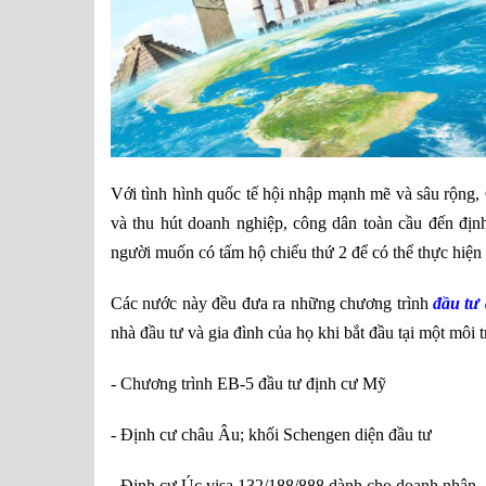
Với tình hình quốc tế hội nhập mạnh mẽ và sâu rộng,
và thu hút doanh nghiệp, công dân toàn cầu đến đị
người muốn có tấm hộ chiếu thứ 2 để có thể thực hiện 
Các nước này đều đưa ra những chương trình
đầu tư
nhà đầu tư và gia đình của họ khi bắt đầu tại một môi
- Chương trình EB-5 đầu tư định cư Mỹ
- Định cư châu Âu; khối Schengen diện đầu tư
- Định cư Úc visa 132/188/888 dành cho doanh nhân