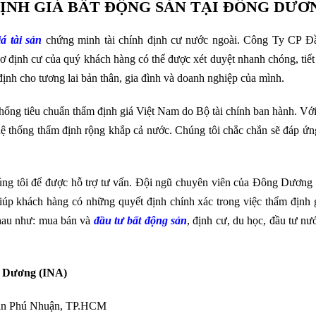
ĐỊNH GIÁ BẤT ĐỘNG SẢN TẠI ĐÔNG DƯƠ
iá
tài sản
chứng minh tài chính định cư nước ngoài. Công Ty CP 
ịnh cư của quý khách hàng có thể được xét duyệt nhanh chóng, tiết 
ịnh cho tương lai bản thân, gia đình và doanh nghiệp của mình.
thống tiêu chuẩn thẩm định giá Việt Nam do Bộ tài chính ban hành. Vớ
ệ thống thẩm định rộng khắp cả nước. Chúng tôi chắc chắn sẽ đáp ứn
úng tôi để được hỗ trợ tư vấn. Đội ngũ chuyên viên của Đông Dương 
úp khách hàng có những quyết định chính xác trong việc thẩm định gi
nhau như: mua bán và
đầu tư bất động sản
, định cư, du học, đầu tư nư
 Dương (INA)
uận Phú Nhuận, TP.HCM