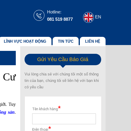
Hotline:
EN
081 519 8877
LĨNH VỰC HOẠT ĐỘNG
TIN TỨC
LIÊN HỆ
Gửi Yêu Cầu Báo Giá
h Cư
Vui lòng chia sẻ với chúng tôi một số thông
tin của bạn, chúng tôi sẽ liên hệ với bạn khi
có yêu cầu
iới. Tuy
ộng sản
.