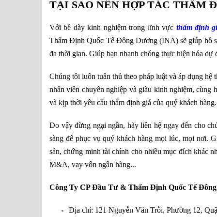
TẠI SAO NÊN HỢP TÁC THẨM 
Với bề dày kinh nghiệm trong lĩnh vực
thẩm định g
Thẩm Định Quốc Tế Đông Dương (INA) sẽ giúp hồ sơ đ
đa thời gian. Giúp bạn nhanh chóng thực hiện hóa dự đ
Chúng tôi luôn tuân thủ theo pháp luật và áp dụng hệ 
nhân viên chuyên nghiệp và giàu kinh nghiệm, cùng h
và kịp thời yêu cầu thẩm định giá của quý khách hàng.
Do vậy đừng ngại ngần, hãy liên hệ ngay đến cho ch
sàng để phục vụ quý khách hàng mọi lúc, mọi nơi. Gi
sản, chứng minh tài chính cho nhiều mục đích khác 
M&A, vay vốn ngân hàng...
Công Ty CP Đầu Tư & Thẩm Định Quốc Tế Đông
Địa chỉ: 121 Nguyễn Văn Trỗi, Phường 12, Q