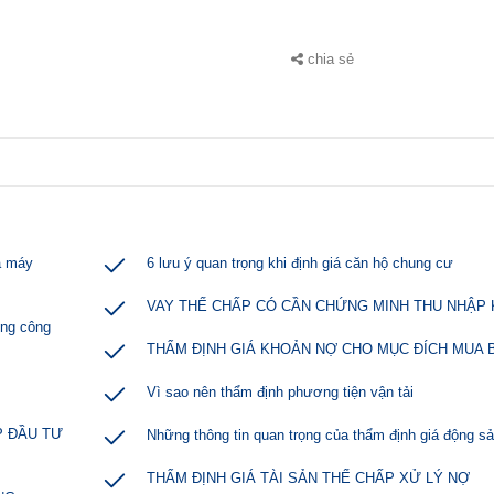
chia sẻ
á máy
6 lưu ý quan trọng khi định giá căn hộ chung cư
VAY THẾ CHẤP CÓ CẦN CHỨNG MINH THU NHẬP
ựng công
THẨM ĐỊNH GIÁ KHOẢN NỢ CHO MỤC ĐÍCH MUA 
Vì sao nên thẩm định phương tiện vận tải
P ĐẦU TƯ
Những thông tin quan trọng của thẩm định giá động s
THẨM ĐỊNH GIÁ TÀI SẢN THẾ CHẤP XỬ LÝ NỢ