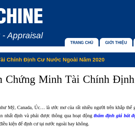
CHINE
 - Appraisal
TRANG CHỦ
GIỚI THIỆU
Tài Chính Định Cư Nước Ngoài Năm 2020
n Chứng Minh Tài Chính Địn
như Mỹ, Canada, Úc… là ước mơ của rất nhiều người trên khắp thế g
sản nhất định và phải được thông qua hoạt động
thẩm định giá bất đ
iều kiện để định cư tại nước ngoài hay không.