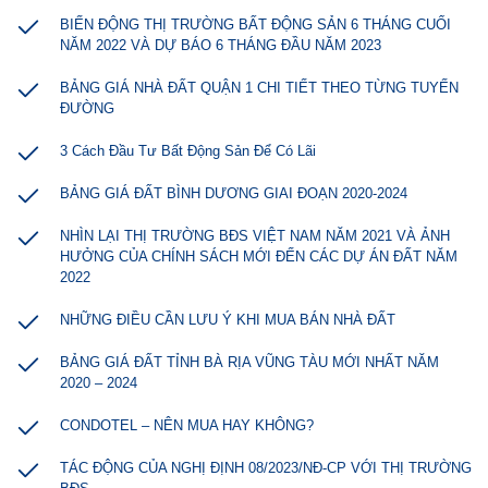
BIẾN ĐỘNG THỊ TRƯỜNG BẤT ĐỘNG SẢN 6 THÁNG CUỐI
NĂM 2022 VÀ DỰ BÁO 6 THÁNG ĐẦU NĂM 2023
BẢNG GIÁ NHÀ ĐẤT QUẬN 1 CHI TIẾT THEO TỪNG TUYẾN
ĐƯỜNG
3 Cách Đầu Tư Bất Động Sản Để Có Lãi
BẢNG GIÁ ĐẤT BÌNH DƯƠNG GIAI ĐOẠN 2020-2024
NHÌN LẠI THỊ TRƯỜNG BĐS VIỆT NAM NĂM 2021 VÀ ẢNH
HƯỞNG CỦA CHÍNH SÁCH MỚI ĐẾN CÁC DỰ ÁN ĐẤT NĂM
2022
NHỮNG ĐIỀU CẦN LƯU Ý KHI MUA BÁN NHÀ ĐẤT
BẢNG GIÁ ĐẤT TỈNH BÀ RỊA VŨNG TÀU MỚI NHẤT NĂM
2020 – 2024
CONDOTEL – NÊN MUA HAY KHÔNG?
TÁC ĐỘNG CỦA NGHỊ ĐỊNH 08/2023/NĐ-CP VỚI THỊ TRƯỜNG