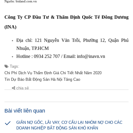
Nguồn: bisland.com.vn
Công Ty CP Đầu Tư & Thẩm Định Quốc Tế Đông Dương
(INA)
Địa chỉ: 121 Nguyễn Văn Trỗi, Phường 12, Quận Phú
Nhuận, TP.HCM
Hotline : 0934 252 707 / Email: info@inavn.vn
Tags:
Chi Phí Dịch Vụ Thẩm Định Giá Chi Tiết Nhất Năm 2020
Tin Dự Báo Bất Động Sản Hà Nội Tăng Cao
chia sẻ
Bài viết liên quan
GIÃN NỢ GỐC, LÃI VAY, CƠ CẤU LẠI NHÓM NỢ CHO CÁC
DOANH NGHIỆP BẤT ĐỘNG SẢN KHÓ KHĂN